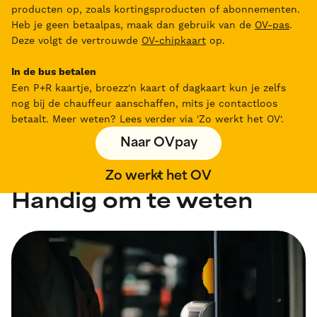
producten op, zoals kortingsproducten of abonnementen.
Heb je geen betaalpas, maak dan gebruik van de
OV-pas
.
Deze volgt de vertrouwde
OV-chipkaart
op.
In de bus betalen
Een P+R kaartje, broezz'n kaart of dagkaart kun je zelfs
nog bij de chauffeur aanschaffen, mits je contactloos
betaalt. Meer weten? Lees verder via 'Zo werkt het OV'.
Naar OVpay
Zo werkt het OV
Handig om te weten