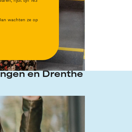
aren, rijdt lijn 163
 Dan wachten ze op
ningen en Drenthe