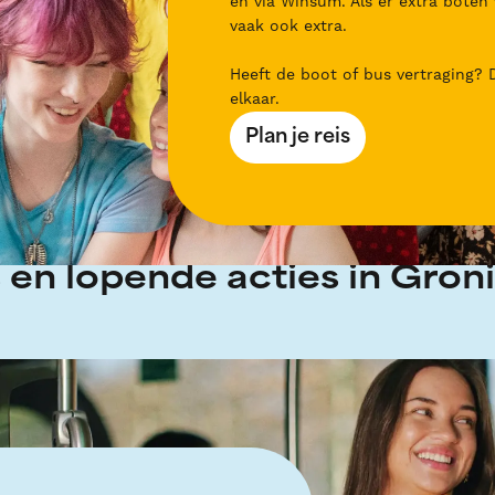
en via Winsum. Als er extra boten v
vaak ook extra.
Heeft de boot of bus vertraging?
elkaar.
Plan je reis
 en lopende acties in Gro