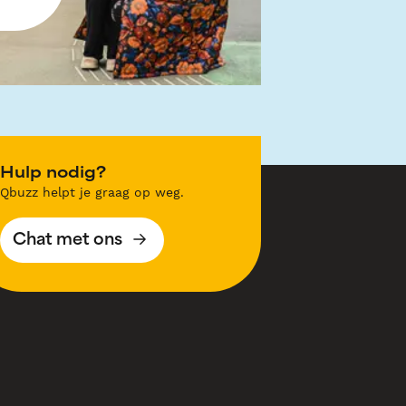
Hulp nodig?
Qbuzz helpt je graag op weg.
Chat met ons