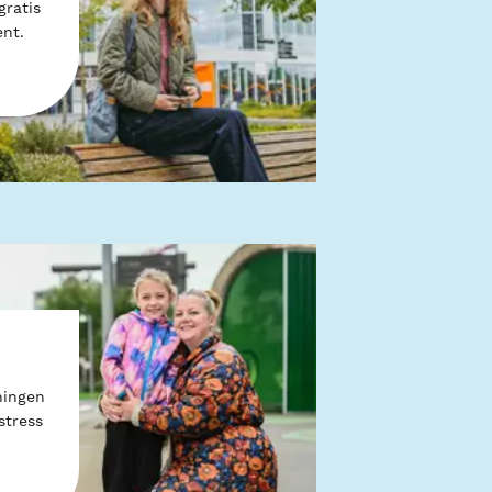
gratis
nt.
ningen
stress