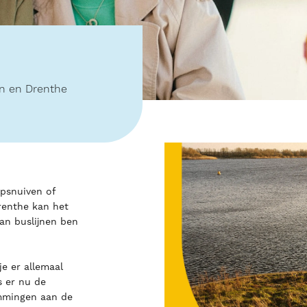
en en Drenthe
opsnuiven of
renthe kan het
van buslijnen ben
e er allemaal
s er nu de
emmingen aan de